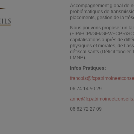
Accompagnement global de nos c
problématiques de transmissions
placements, gestion de la tré
Nous pouvons proposer un larg
(FIP/FCPI/GFI/GFV/FCPR/SCPI/
capitalisations auprès de dif
physiques et morales, de l’as
défiscalisants (Déficit foncie
LMNP).
Infos Pratiques:
francois@fcpatrimoineetconsei
06 74 14 50 29
anne@fcpatrimoineetconseils.
06 62 72 27 09